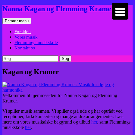
Hop
Nanna Kagan og Flemming Kramer
til
indhold
Søg
Primær menu
Forsiden
Vores musik
Flemmings musikskole
Kontakt os
Søg
efter:
Kagan og Kramer
Velkommen til hjemmesiden for Nanna Kagan og Flemming
Kramer.
Vi spiller musik sammen. Vi spiller også ude og har optrådt ved
receptioner, kirkekoncerter og mange andre arrangementer. Læs
mere om vores musikalske baggrund og tilbud
her
, samt Flemmings
musikskole
her
.