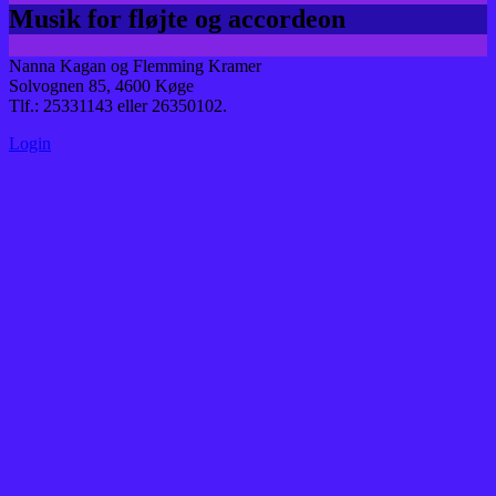
Musik for fløjte og accordeon
Nanna Kagan og Flemming Kramer
Solvognen 85, 4600 Køge
Tlf.: 25331143 eller 26350102.
Login