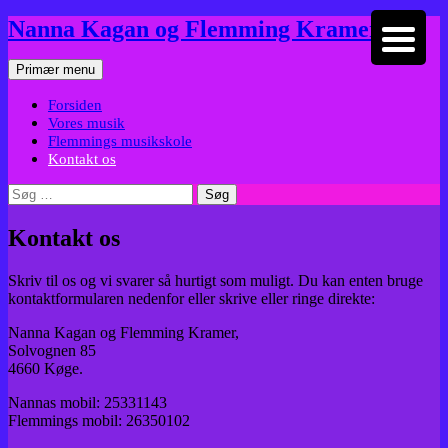
Hop
Nanna Kagan og Flemming Kramer
til
indhold
Søg
Primær menu
Forsiden
Vores musik
Flemmings musikskole
Kontakt os
Søg
efter:
Kontakt os
Skriv til os og vi svarer så hurtigt som muligt. Du kan enten bruge
kontaktformularen nedenfor eller skrive eller ringe direkte:
Nanna Kagan og Flemming Kramer,
Solvognen 85
4660 Køge.
Nannas mobil: 25331143
Flemmings mobil: 26350102